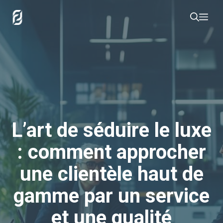
Aller
Me
au
contenu
L’art de séduire le luxe
: comment approcher
une clientèle haut de
gamme par un service
et une qualité