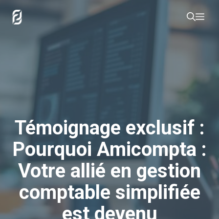
Aller
Me
au
contenu
Témoignage exclusif :
Pourquoi Amicompta :
Votre allié en gestion
comptable simplifiée
est devenu